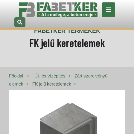
FABETKER TERMÉKEK
FK jelű keretelemek
Főoldal
Út- és vízépítés
Zárt szerelvényű
elemek
FK jelű keretelemek