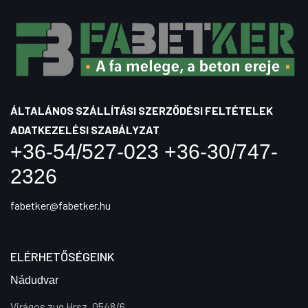
ÁLTALÁNOS SZÁLLÍTÁSI SZERZŐDÉSI FELTÉTELEK
ADATKEZELÉSI SZABÁLYZAT
+36-54/527-023 +36-30/747-
2326
fabetker@fabetker.hu
ELÉRHETŐSÉGEINK
Nádudvar
Virágos zug Hrsz. 0548/6.