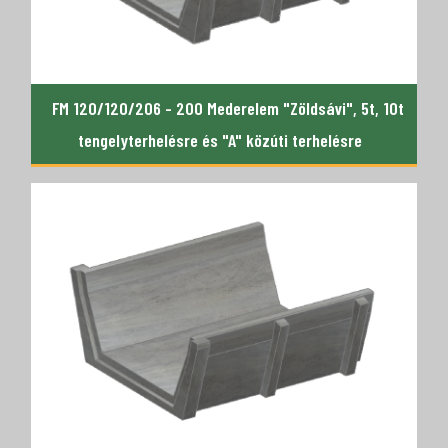
FM 120/120/206 - 200 Mederelem "Zöldsávi", 5t, 10t
tengelyterhelésre és "A" közúti terhelésre