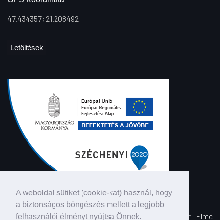
47.434357; 21.208492
Letöltések
A weboldal sütiket (cookie-kat) használ, hogy
a biztonságos böngészés mellett a legjobb
©2026 Minden jog fenntartva | Fabetker Kft. | Webdesign:
Elme
felhasználói élményt nyújtsa Önnek.