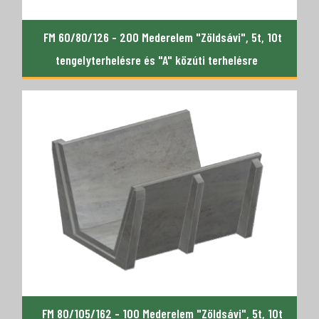
FM 60/80/126 - 200 Mederelem "Zöldsávi", 5t, 10t
tengelyterhelésre és "A" közúti terhelésre
FM 80/105/162 - 100 Mederelem "Zöldsávi", 5t, 10t