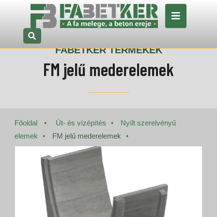
FABETKER TERMÉKEK
FM jelű mederelemek
Főoldal
Út- és vízépítés
Nyílt szerelvényű
elemek
FM jelű mederelemek