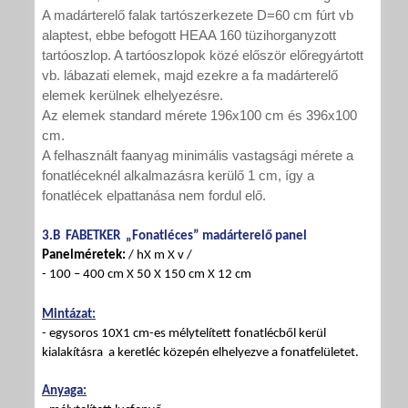
A madárterelő falak tartószerkezete D=60 cm fúrt vb
alaptest, ebbe befogott HEAA 160 tüzihorganyzott
tartóoszlop. A tartóoszlopok közé először előregyártott
vb. lábazati elemek, majd ezekre a fa madárterelő
elemek kerülnek elhelyezésre.
Az elemek standard mérete 196x100 cm és 396x100
cm.
A felhasznált faanyag minimális vastagsági mérete a
fonatléceknél alkalmazásra kerülő 1 cm, így a
fonatlécek elpattanása nem fordul elő.
3.B FABETKER „Fonatléces” madárterelő panel
Panelméretek:
/ hX m X v /
-
100 –
400 cm
X 50 X
150 cm
X
12 cm
Mintázat:
- egysoros 10X1 cm-es mélytelített fonatlécből kerül
kialakításra a keretléc közepén elhelyezve a fonatfelületet.
Anyaga: