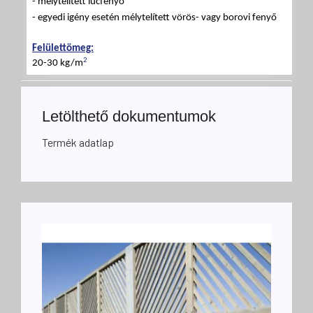
-
mélytelített lucfenyő
-
egyedi igény esetén mélytelített vörös- vagy borovi fenyő
Felülettömeg:
2
20-30 kg/m
Letölthető dokumentumok
Termék adatlap