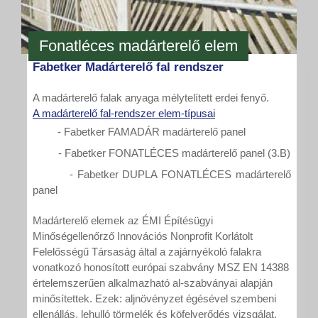
Fonatléces madárterelő elem
Fabetker Madárterelő fal rendszer
A madárterelő falak anyaga mélytelített erdei fenyő.
A madárterelő fal-rendszer elem-típusai
- Fabetker FAMADÁR madárterelő panel
- Fabetker FONATLÉCES madárterelő panel (3.B)
- Fabetker DUPLA FONATLÉCES madárterelő
panel
Madárterelő elemek az ÉMI Építésügyi
Minőségellenőrző Innovációs Nonprofit Korlátolt
Felelősségű Társaság által a zajárnyékoló falakra
vonatkozó honosított európai szabvány MSZ EN 14388
értelemszerűen alkalmazható al-szabványai alapján
minősítettek. Ezek: aljnövényzet égésével szembeni
ellenállás, lehulló törmelék és köfelverődés vizsgálat.