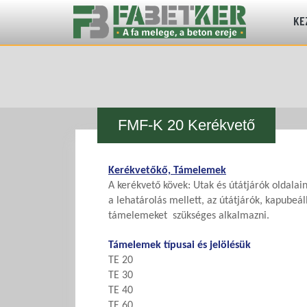
KE
FMF-K 20 Kerékvető
Kerékvetőkő, Támelemek
A kerékvető kövek: Utak és útátjárók oldalai
a lehatárolás mellett, az útátjárók, kapubeá
támelemeket szükséges alkalmazni.
Támelemek típusai és jelölésük
TE 20
TE 30
TE 40
TE 60