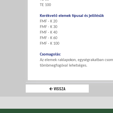
TE 100
Kerékvető elemek típusai és jelölésük
FMF - K 20
FMF - K 30
FMF - K 40
FMF - K 60
FMF - K 100
Csomagolás:
Az elemek raklapokon, egységrakatban csoma
tömbmegfogóval lehetséges.
VISSZA