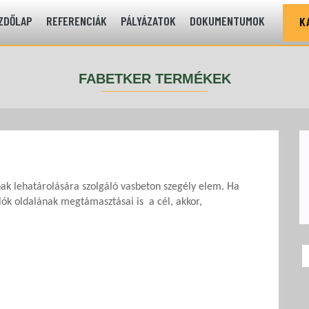
ZDŐLAP
REFERENCIÁK
PÁLYÁZATOK
DOKUMENTUMOK
K
FABETKER TERMÉKEK
nak lehatárolására szolgáló vasbeton szegély elem. Ha
llók oldalának megtámasztásai is a cél, akkor,